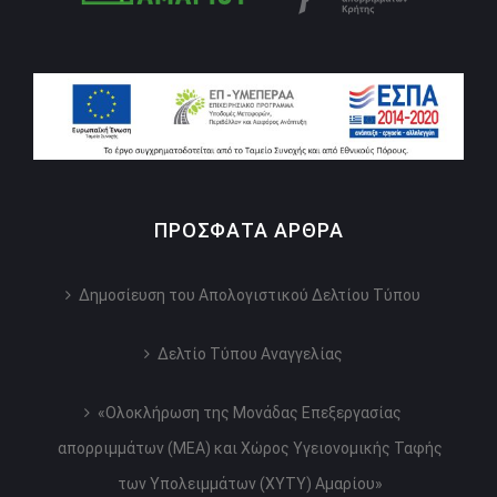
ΠΡΌΣΦΑΤΑ ΆΡΘΡΑ
Δημοσίευση του Απολογιστικού Δελτίου Τύπου
Δελτίο Τύπου Αναγγελίας
«Ολοκλήρωση της Μονάδας Επεξεργασίας
απορριμμάτων (ΜΕΑ) και Χώρος Υγειονομικής Ταφής
των Υπολειμμάτων (ΧΥΤΥ) Αμαρίου»