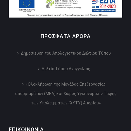
ΠΡΌΣΦΑΤΑ ΆΡΘΡΑ
Δημοσίευση του Απολογιστικού Δελτίου Τύπου
Δελτίο Τύπου Αναγγελίας
«Ολοκλήρωση της Μονάδας Επεξεργασίας
απορριμμάτων (ΜΕΑ) και Χώρος Υγειονομικής Ταφής
των Υπολειμμάτων (ΧΥΤΥ) Αμαρίου»
ΕΠΙΚΟΙΝΩΝΙΑ