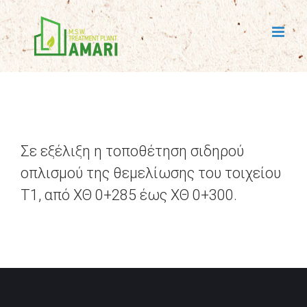
Skip
to
content
Σε εξέλιξη η τοποθέτηση σιδηρού
οπλισμού της θεμελίωσης του τοιχείου
Τ1, από ΧΘ 0+285 έως ΧΘ 0+300.